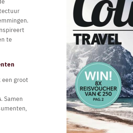
de
itectuur
temmingen.
nspireert
en te
enten
k een groot
s
. Samen
nsumenten,