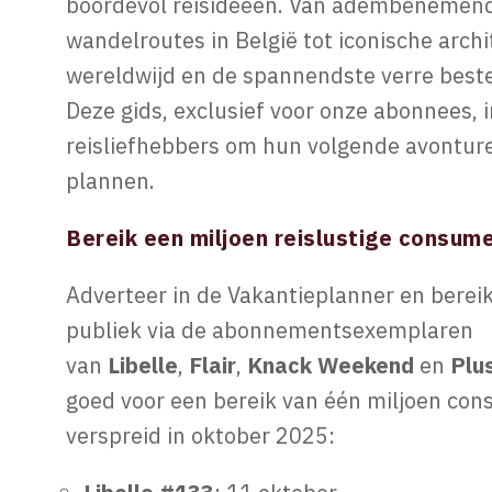
boordevol reisideeën. Van adembenemen
wandelroutes in België tot iconische arch
wereldwijd en de spannendste verre bes
Deze gids, exclusief voor onze abonnees, i
reisliefhebbers om hun volgende avontur
plannen.
Bereik een miljoen reislustige consum
Adverteer in de Vakantieplanner en berei
publiek via de abonnementsexemplaren
van
Libelle
,
Flair
,
Knack Weekend
en
Plu
goed voor een bereik van één miljoen co
verspreid in oktober 2025: