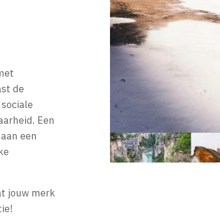
met
ast de
 sociale
aarheid. Een
 aan een
ke
at jouw merk
ie!