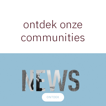
ontdek onze
communities
News
ONTDEK