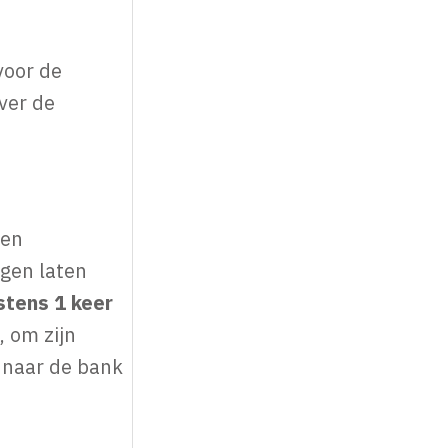
voor de
ver de
een
ngen laten
stens 1 keer
, om zijn
 naar de bank