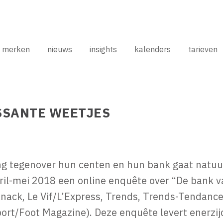
merken
nieuws
insights
kalenders
tarieven
ESSANTE WEETJES
ng tegenover hun centen en hun bank gaat natuur
april-mei 2018 een online enquête over “De bank
nack, Le Vif/L’Express, Trends, Trends-Tendance
rt/Foot Magazine). Deze enquête levert enerzij