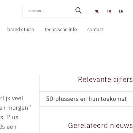
NL
FR
EN
brand studio
technische info
contact
Relevante cijfers
lijk veel
50-plussers en hun toekomst
 van morgen”
s, Plus
Gerelateerd nieuws
ds een