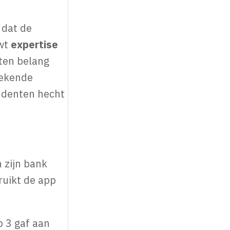
 dat de
uwt
expertise
ten belang
rekende
ondenten hecht
 zijn bank
ruikt de app
p 3 gaf aan