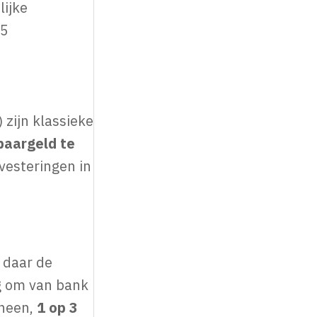
ijke
 5
 zijn klassieke
paargeld te
nvesteringen in
 daar de
g om van bank
 heen,
1 op 3