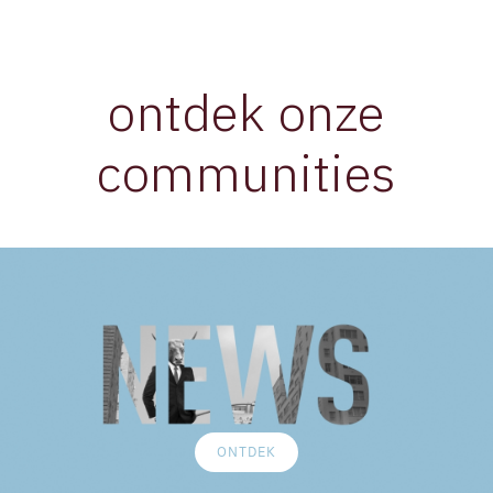
ontdek onze
communities
News
ONTDEK