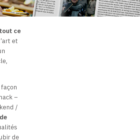
tout ce
’art et
un
le,
 façon
Knack –
ekend /
nde
ualités
ubir de