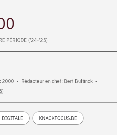
00
E PÉRIODE ('24-'25)
: 2000
Rédacteur en chef: Bert Bultinck
5
)
 DIGITALE
KNACKFOCUS.BE