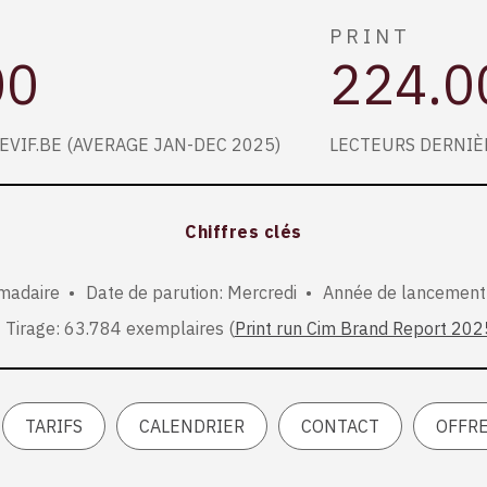
PRINT
00
224.0
LEVIF.BE (AVERAGE JAN-DEC 2025)
LECTEURS DERNIÈR
Chiffres clés
omadaire
Date de parution: Mercredi
Année de lancement
Tirage: 63.784 exemplaires (
Print run Cim Brand Report 202
TARIFS
CALENDRIER
CONTACT
OFFRE