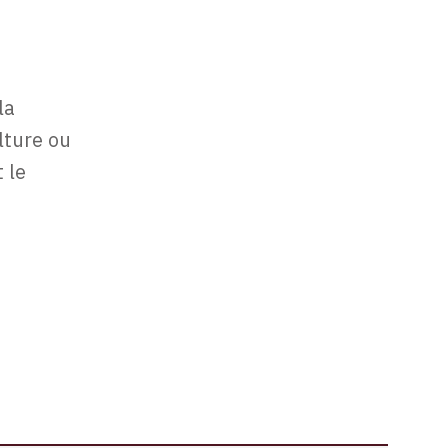
la
lture ou
 le