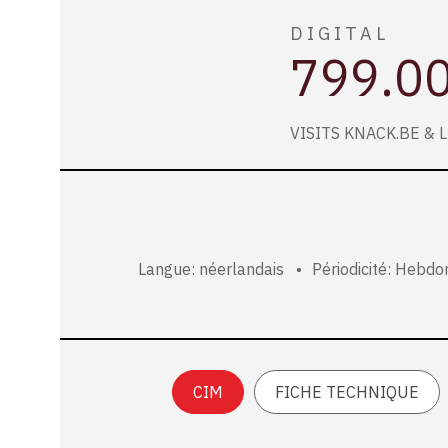
DIGITAL
799.0
VISITS KNACK.BE & 
Langue: néerlandais
Périodicité: Hebd
CIM
FICHE TECHNIQUE