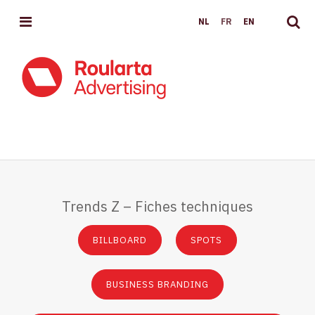
MENU
NL
FR
EN
TRENDS
Z
Trends Z – Fiches techniques
BILLBOARD
SPOTS
BUSINESS BRANDING