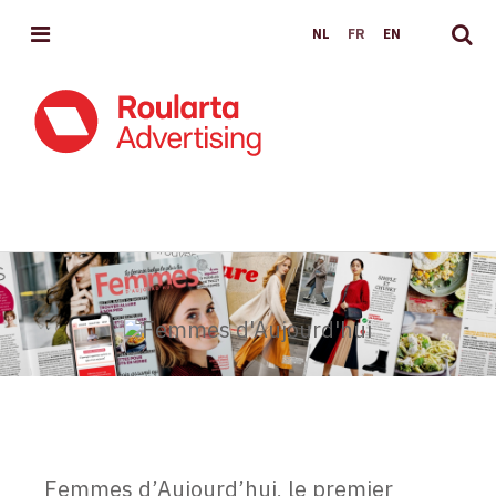
MENU
NL
FR
EN
FEMMES D'AUJOURD'HUI
Femmes d’Aujourd’hui, le premier