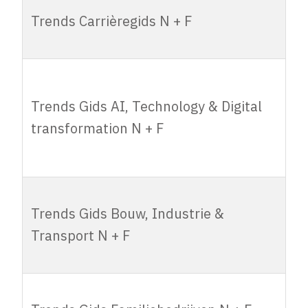
Trends
Trends Carrièregids N + F
Carrièregids N +
8.450,00
7.200,00
F
Trends Gids AI,
Technology &
Trends Gids AI, Technology & Digital
Digital
8.450,00
7.200,00
transformation N + F
transformation
N + F
Trends Gids
Trends Gids Bouw, Industrie &
Bouw, Industrie
8.450,00
7.200,00
Transport N + F
& Transport N +
F
Trends Gids