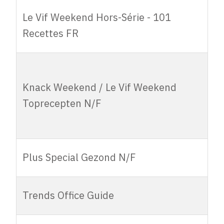
Le Vif Weekend
Le Vif Weekend Hors-Série - 101
Hors-Série - 101
3.900,00
3.250,00
Recettes FR
Recettes FR
Knack Weekend
/ Le Vif
Knack Weekend / Le Vif Weekend
Weekend
9.600,00
8.000,00
Toprecepten N/F
Toprecepten
N/F
Plus Special
Plus Special Gezond N/F
3.800,00
3.200,00
Gezond N/F
Trends Office
Trends Office Guide
5.850,00
4.875,00
Guide