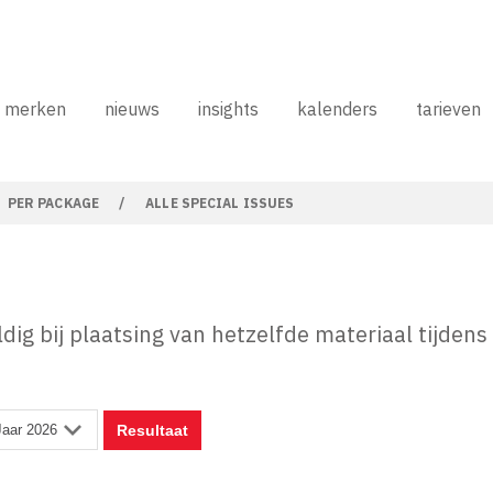
merken
nieuws
insights
kalenders
tarieven
PER PACKAGE
/
ALLE SPECIAL ISSUES
ldig bij plaatsing van hetzelfde materiaal tijden