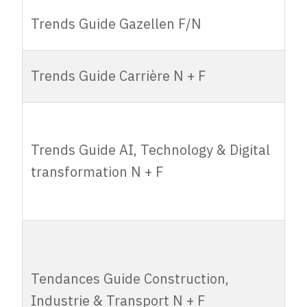
Trends Guide
Trends Guide Gazellen F/N
8.450,00
7.200,00
Gazellen F/N
Trends Guide
Trends Guide Carrière N + F
8.450,00
7.200,00
Carrière N + F
Trends Guide
AI, Technology
Trends Guide AI, Technology & Digital
& Digital
8.450,00
7.200,00
transformation N + F
transformation
N + F
Tendances
Guide
Tendances Guide Construction,
Construction,
8.450,00
7.200,00
Industrie & Transport N + F