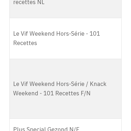
recettes NL
meilleures
recettes NL
Le Vif
Le Vif Weekend Hors-Série - 101
Weekend
3.900,00
3.250,00
Recettes
Hors-Série -
101 Recettes
Le Vif
Weekend
Le Vif Weekend Hors-Série / Knack
Hors-Série /
9.600,00
8.000,00
Weekend - 101 Recettes F/N
Knack
Weekend - 101
Recettes F/N
Plus Special
Plus Special Gezond N/F
3.800,00
3.200,00