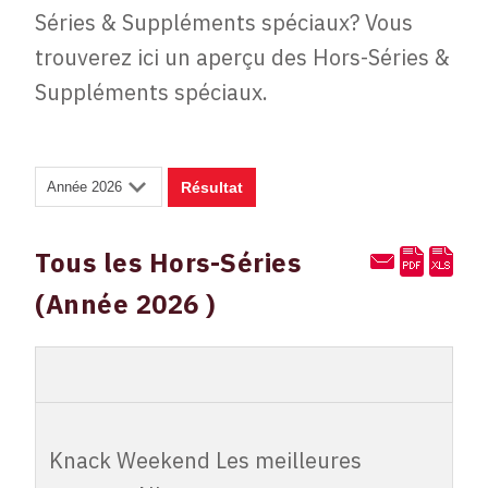
Séries & Suppléments spéciaux? Vous
trouverez ici un aperçu des Hors-Séries &
Suppléments spéciaux.
Tous les Hors-Séries
(Année 2026 )
couverture 4
couverture 3
Knack
Knack Weekend Les meilleures
Weekend Les
6.000,00
5.000,00